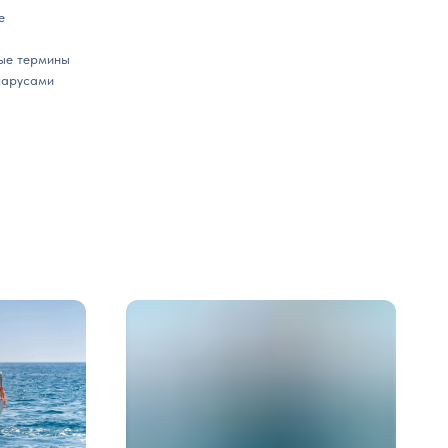
е
ные термины
парусами